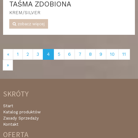
TAŚMA ZDOBIONA
KREM/SILVER
zobacz więcej
«
1
2
3
4
5
6
7
8
9
10
11
»
SKRÓTY
Start
Katalog produktów
Zasady Sprzedaży
Kontakt
OFERTA