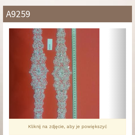
A9259
Wstecz
Dalej
Kliknij na zdjęcie, aby je powiększyć