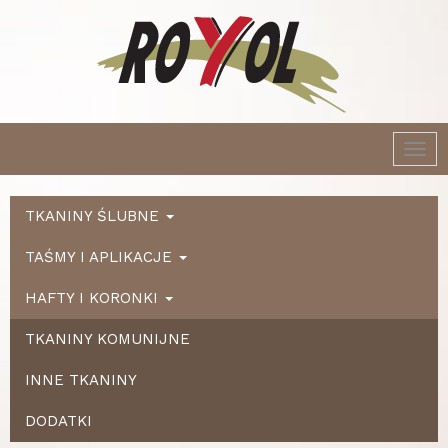
Togg
navi
TKANINY ŚLUBNE
TAŚMY I APLIKACJE
HAFTY I KORONKI
TKANINY KOMUNIJNE
INNE TKANINY
DODATKI