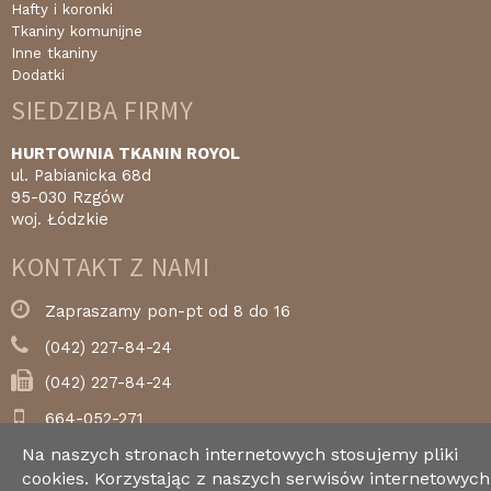
Hafty i koronki
Tkaniny komunijne
Inne tkaniny
Dodatki
SIEDZIBA FIRMY
HURTOWNIA TKANIN ROYOL
ul. Pabianicka 68d
95-030 Rzgów
woj. Łódzkie
KONTAKT Z NAMI
Zapraszamy pon-pt od 8 do 16
(042) 227-84-24
(042) 227-84-24
664-052-271
Na naszych stronach internetowych stosujemy pliki
royol@royol.pl
cookies. Korzystając z naszych serwisów internetowych