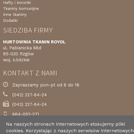
Hafty i koronki
Tkaniny komunijne
Inne tkaniny
Dodatki
SIEDZIBA FIRMY
HURTOWNIA TKANIN ROYOL
ul. Pabianicka 68d
95-030 Rzgów
woj. Łódzkie
KONTAKT Z NAMI
Zapraszamy pon-pt od 8 do 16
(042) 227-84-24
(042) 227-84-24
664-052-271
Na naszych stronach internetowych stosujemy pliki
royol@royol.pl
cookies. Korzystając z naszych serwisów internetowych