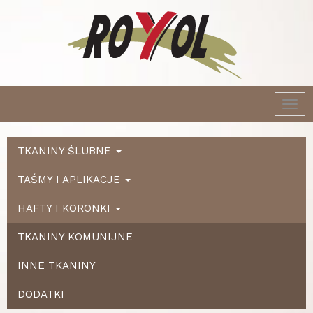
Togg
navi
TKANINY ŚLUBNE
TAŚMY I APLIKACJE
HAFTY I KORONKI
TKANINY KOMUNIJNE
INNE TKANINY
DODATKI