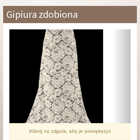
Gipiura zdobiona
Wstecz
Dalej
Kliknij na zdjęcie, aby je powiększyć