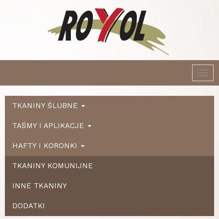
Togg
navi
TKANINY ŚLUBNE
TAŚMY I APLIKACJE
HAFTY I KORONKI
TKANINY KOMUNIJNE
INNE TKANINY
DODATKI