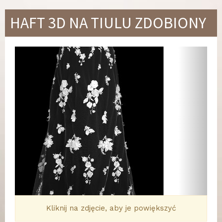
HAFT 3D NA TIULU ZDOBIONY
Wstecz
Dalej
Kliknij na zdjęcie, aby je powiększyć