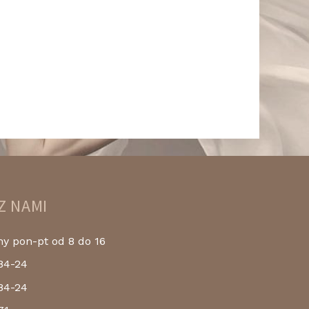
Z NAMI
 pon-pt od 8 do 16
84-24
84-24