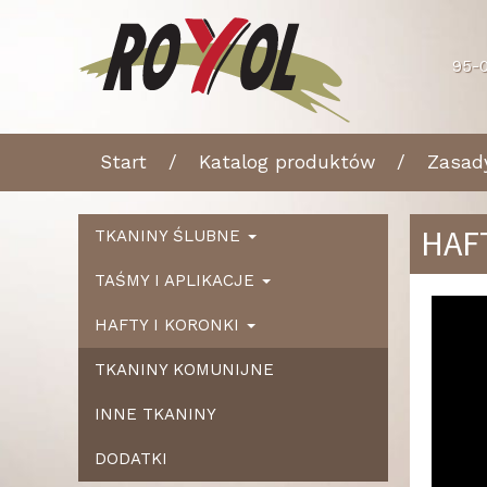
95-0
Start
Katalog produktów
Zasad
HAF
TKANINY ŚLUBNE
TAŚMY I APLIKACJE
Ws
HAFTY I KORONKI
TKANINY KOMUNIJNE
INNE TKANINY
DODATKI