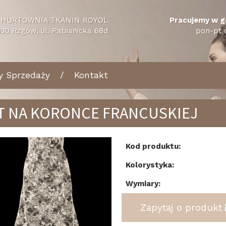
HURTOWNIA TKANIN ROYOL
Pracujemy w g
30 Rzgów, ul. Pabianicka 68d
pon-pt 
y Sprzedaży
Kontakt
T NA KORONCE FRANCUSKIEJ
tecz
Dalej
Kod produktu:
Kolorystyka:
Wymiary:
Zapytaj o produkt