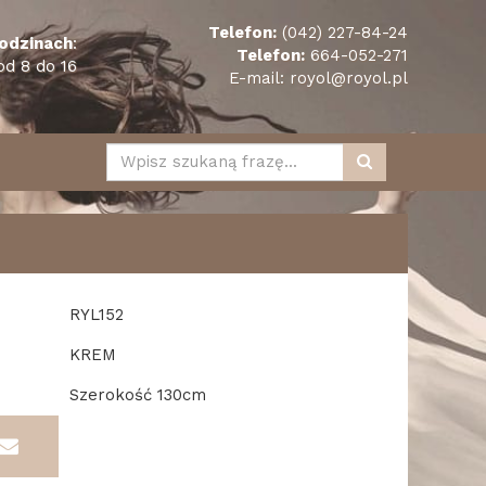
Telefon:
(042) 227-84-24
odzinach
:
Telefon:
664-052-271
od 8 do 16
E-mail:
royol@royol.pl
RYL152
KREM
Szerokość 130cm