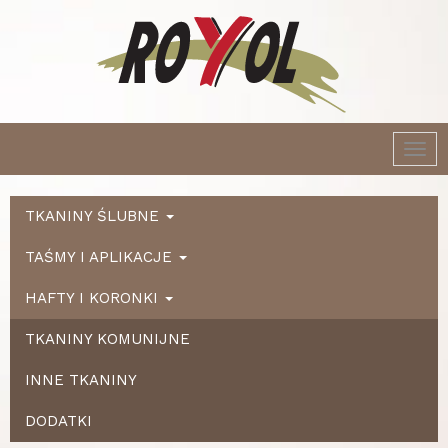
Togg
navi
TKANINY ŚLUBNE
TAŚMY I APLIKACJE
HAFTY I KORONKI
TKANINY KOMUNIJNE
INNE TKANINY
DODATKI