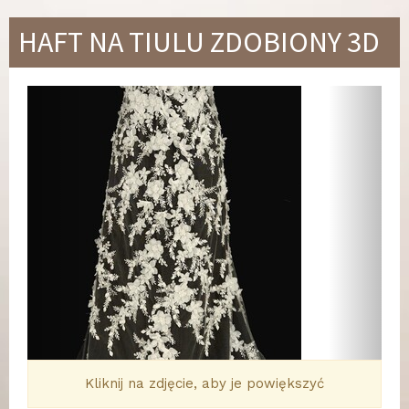
HAFT NA TIULU ZDOBIONY 3D
Wstecz
Dalej
Kliknij na zdjęcie, aby je powiększyć