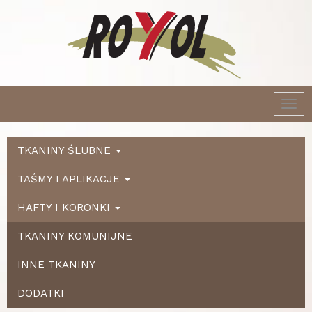
Togg
navi
TKANINY ŚLUBNE
TAŚMY I APLIKACJE
HAFTY I KORONKI
TKANINY KOMUNIJNE
INNE TKANINY
DODATKI