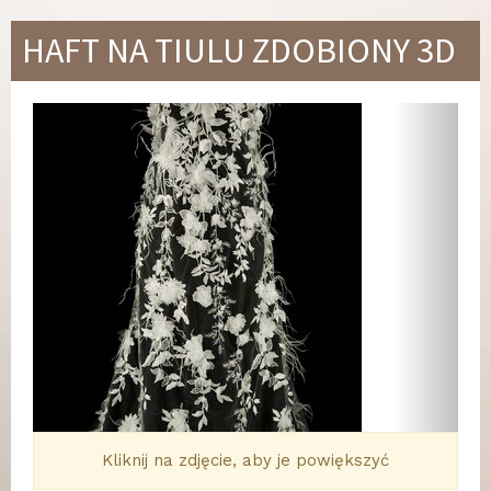
HAFT NA TIULU ZDOBIONY 3D
Wstecz
Dalej
Kliknij na zdjęcie, aby je powiększyć