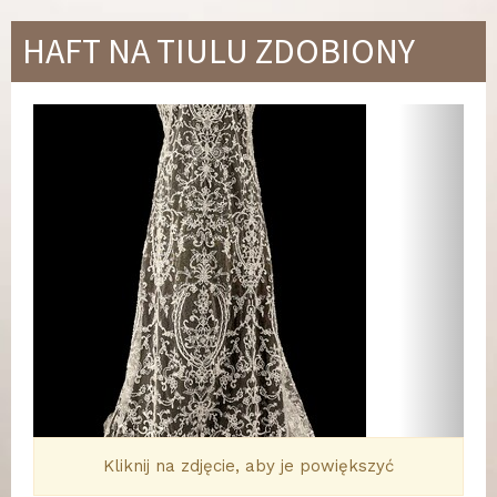
HAFT NA TIULU ZDOBIONY
Wstecz
Dalej
Kliknij na zdjęcie, aby je powiększyć