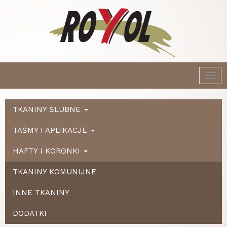
Togg
navi
TKANINY ŚLUBNE
TAŚMY I APLIKACJE
HAFTY I KORONKI
TKANINY KOMUNIJNE
INNE TKANINY
DODATKI