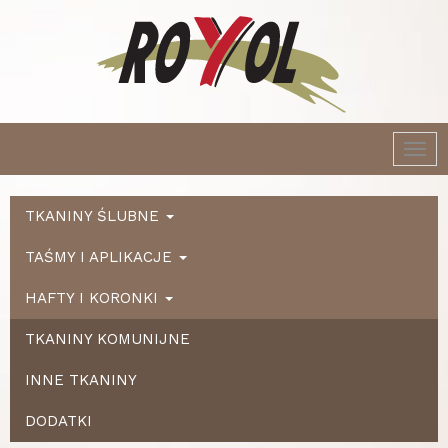
Togg
navi
TKANINY ŚLUBNE
TAŚMY I APLIKACJE
HAFTY I KORONKI
TKANINY KOMUNIJNE
INNE TKANINY
DODATKI