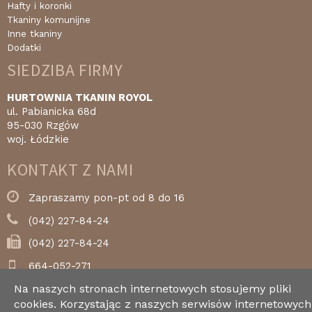
Hafty i koronki
Tkaniny komunijne
Inne tkaniny
Dodatki
SIEDZIBA FIRMY
HURTOWNIA TKANIN ROYOL
ul. Pabianicka 68d
95-030 Rzgów
woj. Łódzkie
KONTAKT Z NAMI
Zapraszamy pon-pt od 8 do 16
(042) 227-84-24
(042) 227-84-24
664-052-271
Na naszych stronach internetowych stosujemy pliki
royol@royol.pl
cookies. Korzystając z naszych serwisów internetowych