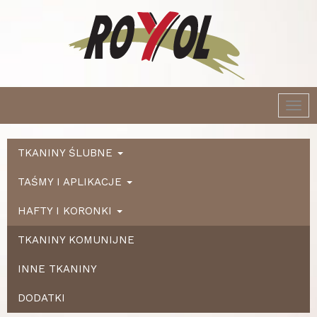
Togg
navi
TKANINY ŚLUBNE
TAŚMY I APLIKACJE
HAFTY I KORONKI
TKANINY KOMUNIJNE
INNE TKANINY
DODATKI