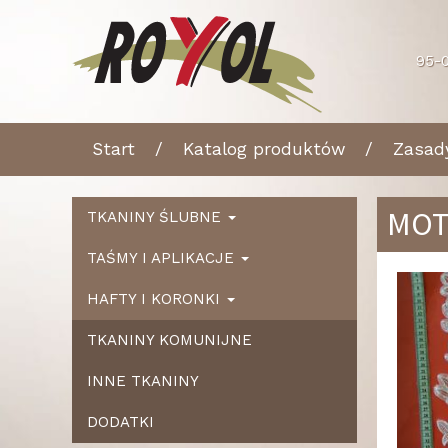
95-0
Start
Katalog produktów
Zasad
MO
TKANINY ŚLUBNE
TAŚMY I APLIKACJE
Ws
HAFTY I KORONKI
TKANINY KOMUNIJNE
INNE TKANINY
DODATKI