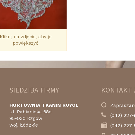
Kliknij na zdjęcie, aby je
powiększyć
SIEDZIBA FIRMY
KONTAKT 
HURTOWNIA TKANIN ROYOL
Zapraszamy
ul. Pabianicka 68d
(042) 227-
95-030 Rzgów
woj. Łódzkie
(042) 227-