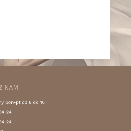
Z NAMI
 pon-pt od 8 do 16
84-24
84-24