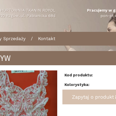
HURTOWNIA TKANIN ROYOL
Pracujemy w g
30 Rzgów, ul. Pabianicka 68d
pon-pt 
y Sprzedaży
Kontakt
TYW
tecz
Dalej
Kod produktu:
Kolorystyka:
Zapytaj o produkt