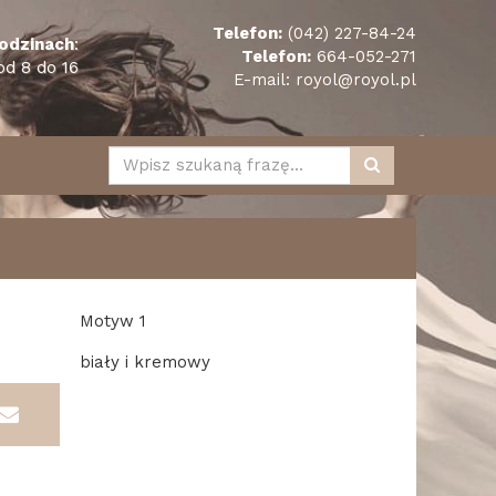
Telefon:
(042) 227-84-24
odzinach
:
Telefon:
664-052-271
od 8 do 16
E-mail:
royol@royol.pl
Motyw 1
biały i kremowy