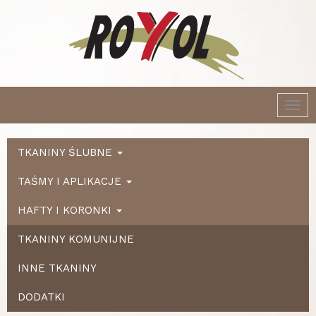
Togg
navi
TKANINY ŚLUBNE
TAŚMY I APLIKACJE
HAFTY I KORONKI
TKANINY KOMUNIJNE
INNE TKANINY
DODATKI