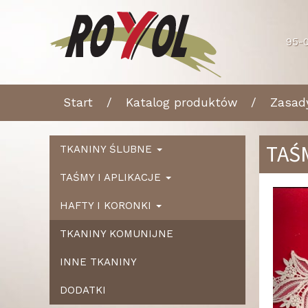
95-0
Start
Katalog produktów
Zasad
TAŚ
TKANINY ŚLUBNE
TAŚMY I APLIKACJE
Ws
HAFTY I KORONKI
TKANINY KOMUNIJNE
INNE TKANINY
DODATKI