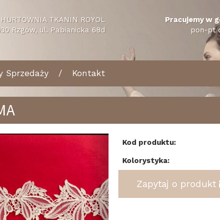
HURTOWNIA TKANIN ROYOL
Pracujemy w g
30 Rzgów, ul. Pabianicka 68d
pon-pt 
y Sprzedaży
Kontakt
MA
tecz
Dalej
Kod produktu:
Kolorystyka:
Zapytaj o produkt