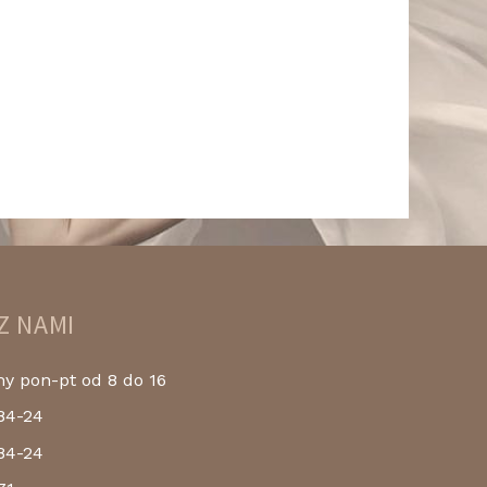
Z NAMI
 pon-pt od 8 do 16
84-24
84-24