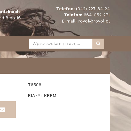
Telefon:
(042) 227-84-24
odzinach
:
Telefon:
664-052-271
od 8 do 16
E-mail:
royol@royol.pl
T6506
BIAŁY i KREM