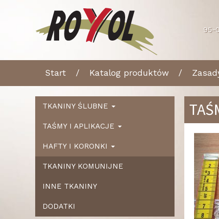
95-0
Start
Katalog produktów
Zasad
TAŚ
TKANINY ŚLUBNE
TAŚMY I APLIKACJE
Ws
HAFTY I KORONKI
TKANINY KOMUNIJNE
INNE TKANINY
DODATKI