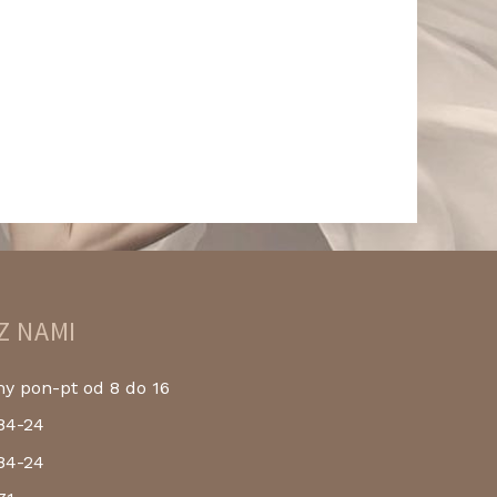
Z NAMI
 pon-pt od 8 do 16
84-24
84-24