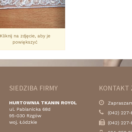
Kliknij na zdjęcie, aby je
powiększyć
SIEDZIBA FIRMY
KONTAKT 
HURTOWNIA TKANIN ROYOL
Zapraszamy
ul. Pabianicka 68d
(042) 227-
95-030 Rzgów
woj. Łódzkie
(042) 227-