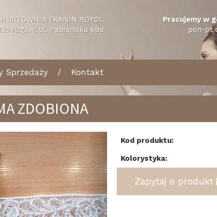
HURTOWNIA TKANIN ROYOL
Pracujemy w g
30 Rzgów, ul. Pabianicka 68d
pon-pt 
y Sprzedaży
Kontakt
MA ZDOBIONA
tecz
Dalej
Kod produktu:
Kolorystyka:
Zapytaj o produkt