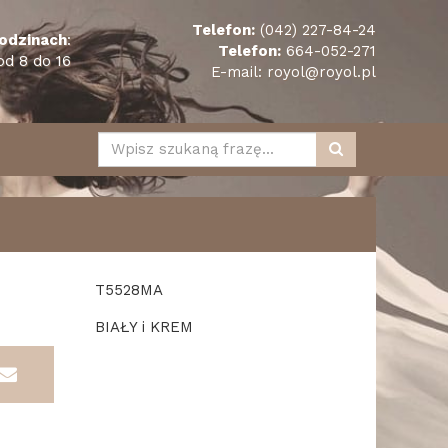
Telefon:
(042) 227-84-24
odzinach
:
Telefon:
664-052-271
od 8 do 16
E-mail:
royol@royol.pl
T5528MA
BIAŁY i KREM