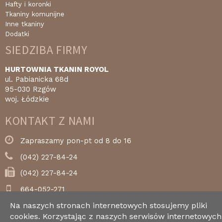
Hafty i koronki
Tkaniny komunijne
Inne tkaniny
Dodatki
SIEDZIBA FIRMY
HURTOWNIA TKANIN ROYOL
ul. Pabianicka 68d
95-030 Rzgów
woj. Łódzkie
KONTAKT Z NAMI
Zapraszamy pon-pt od 8 do 16
(042) 227-84-24
(042) 227-84-24
664-052-271
Na naszych stronach internetowych stosujemy pliki
royol@royol.pl
cookies. Korzystając z naszych serwisów internetowych