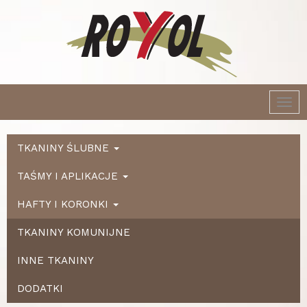
Togg
navi
TKANINY ŚLUBNE
TAŚMY I APLIKACJE
HAFTY I KORONKI
TKANINY KOMUNIJNE
INNE TKANINY
DODATKI