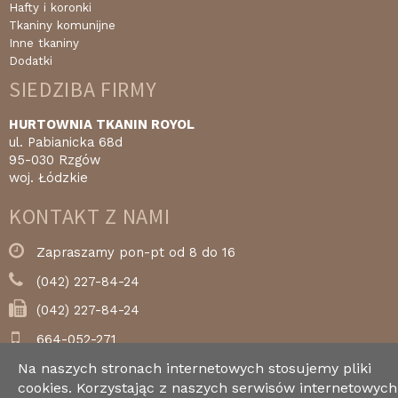
Hafty i koronki
Tkaniny komunijne
Inne tkaniny
Dodatki
SIEDZIBA FIRMY
HURTOWNIA TKANIN ROYOL
ul. Pabianicka 68d
95-030 Rzgów
woj. Łódzkie
KONTAKT Z NAMI
Zapraszamy pon-pt od 8 do 16
(042) 227-84-24
(042) 227-84-24
664-052-271
Na naszych stronach internetowych stosujemy pliki
royol@royol.pl
cookies. Korzystając z naszych serwisów internetowych