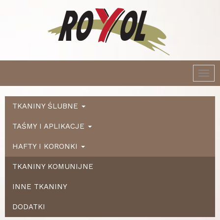
Togg
navi
TKANINY ŚLUBNE
TAŚMY I APLIKACJE
HAFTY I KORONKI
TKANINY KOMUNIJNE
INNE TKANINY
DODATKI