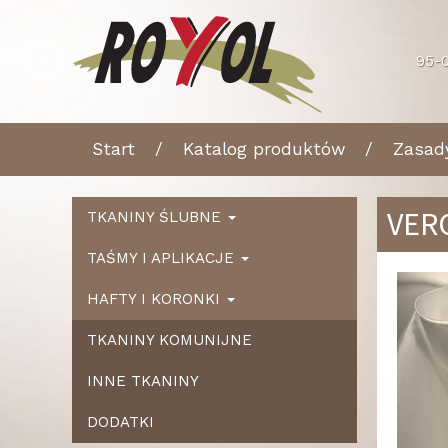
95-0
Start
Katalog produktów
Zasad
VER
TKANINY ŚLUBNE
TAŚMY I APLIKACJE
Ws
HAFTY I KORONKI
TKANINY KOMUNIJNE
INNE TKANINY
DODATKI