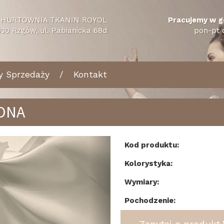
HURTOWNIA TKANIN ROYOL
Pracujemy w g
30 Rzgów, ul. Pabianicka 68d
pon-pt 
y Sprzedaży
Kontakt
ONA
tecz
Dalej
Kod produktu:
Kolorystyka:
Wymiary:
Pochodzenie: