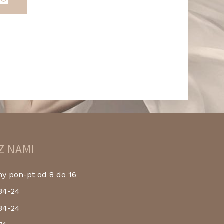
Z NAMI
 pon-pt od 8 do 16
84-24
84-24