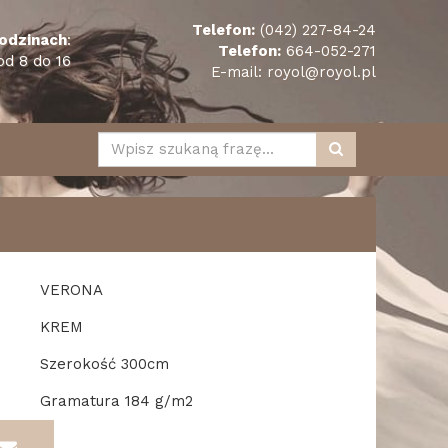
Telefon:
(042) 227-84-24
odzinach
:
Telefon:
664-052-271
od 8 do 16
E-mail:
royol@royol.pl
VERONA
KREM
Szerokość 300cm
Gramatura 184 g/m2