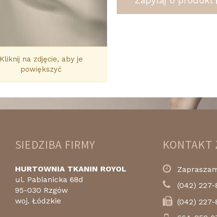
Zapytaj o produkt
Kliknij na zdjęcie, aby je
powiększyć
SIEDZIBA FIRMY
KONTAKT 
HURTOWNIA TKANIN ROYOL
Zapraszamy
ul. Pabianicka 68d
(042) 227-
95-030 Rzgów
woj. Łódzkie
(042) 227-