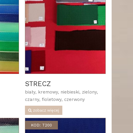
STRECZ
biały, kremowy, niebieski, zielony,
czarny, fioletowy, czerwony
zobacz więcej
KOD: T200