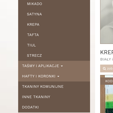
MIKADO
SATYNA
KREPA
TAFTA
TIUL
KRE
STRECZ
BIAŁY 
TAŚMY I APLIKACJE
zob
HAFTY I KORONKI
KOD:
TKANINY KOMUNIJNE
INNE TKANINY
DODATKI