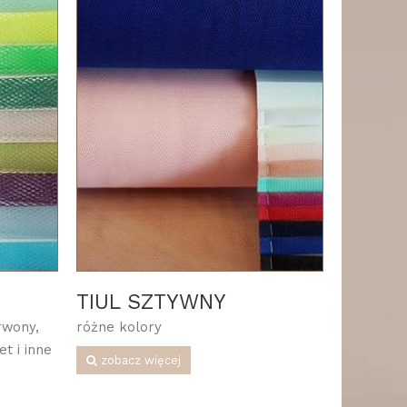
TIUL SZTYWNY
rwony,
różne kolory
et i inne
zobacz więcej