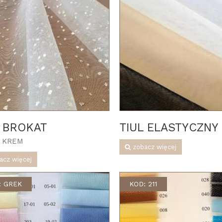
L BROKAT
TIUL ELASTYCZNY
i KREM
zobacz więcej
acz więcej
: GREK
KOD: 211