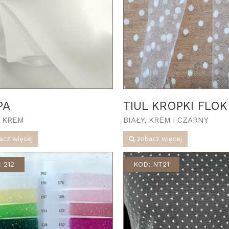
PA
TIUL KROPKI FLOK
i KREM
BIAŁY, KREM i CZARNY
acz więcej
zobacz więcej
 212
KOD: NT21