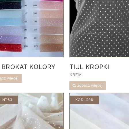
L BROKAT KOLORY
TIUL KROPKI
KREM
acz więcej
zobacz więcej
: NT63
KOD: 236