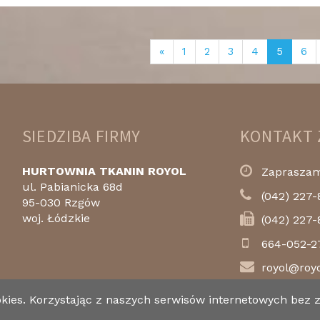
«
1
2
3
4
5
6
SIEDZIBA FIRMY
KONTAKT 
HURTOWNIA TKANIN ROYOL
Zapraszamy
ul. Pabianicka 68d
(042) 227-
95-030 Rzgów
woj. Łódzkie
(042) 227-
664-052-2
royol@royo
okies. Korzystając z naszych serwisów internetowych bez
Copyright © 2017 Royol.pl. Wszystkie prawa zastrzeżone