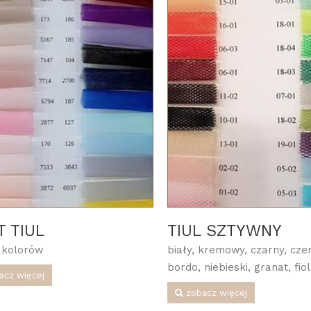
T TIUL
TIUL SZTYWNY
 kolorów
biały, kremowy, czarny, cze
bordo, niebieski, granat, fiol
acz więcej
zobacz więcej