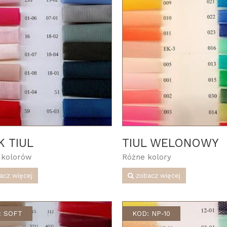
K TIUL
TIUL WELONOWY
 kolorów
Różne kolory
acz więcej
zobacz więcej
: SOFT
KOD: NP-10