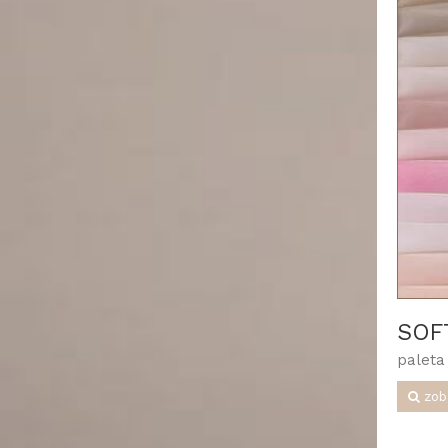
SOF
paleta
zob