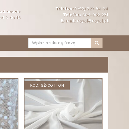
Telefon:
(042) 227-84-24
odzinach
:
Telefon:
664-052-271
od 8 do 16
E-mail:
royol@royol.pl
KOD: SŻ-COTTON