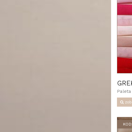
GRE
Paleta
zob
KOD