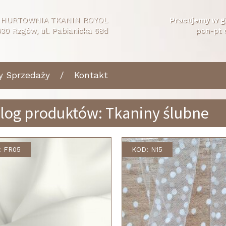
HURTOWNIA TKANIN ROYOL
Pracujemy w g
30 Rzgów, ul. Pabianicka 68d
pon-pt 
y Sprzedaży
Kontakt
log produktów: Tkaniny ślubne
: FR05
KOD: N15