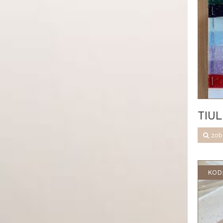
TIU
zob
KOD