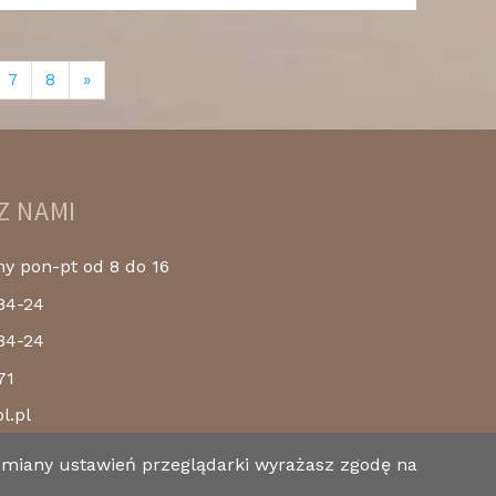
7
8
»
Z NAMI
 pon-pt od 8 do 16
84-24
84-24
71
l.pl
 zmiany ustawień przeglądarki wyrażasz zgodę na