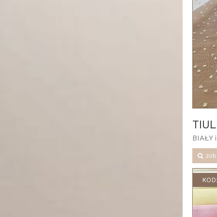
TIU
BIAŁY 
zob
KOD