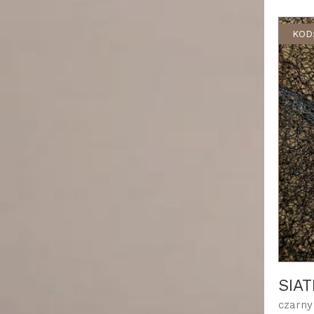
KOD:
SIA
czarny