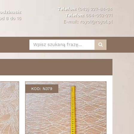
Telefon:
(042) 227-84-24
odzinach
:
Telefon:
664-052-271
od 8 do 16
E-mail:
royol@royol.pl
KOD: N379