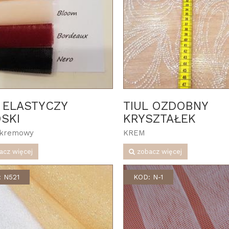
L ELASTYCZY
TIUL OZDOBNY
SKI
KRYSZTAŁEK
i kremowy
KREM
acz więcej
zobacz więcej
 N521
KOD: N-1