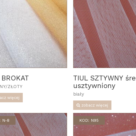
L BROKAT
TIUL SZTYWNY śre
usztywniony
NY/ZŁOTY
biały
acz więcej
zobacz więcej
 N-8
KOD: N95