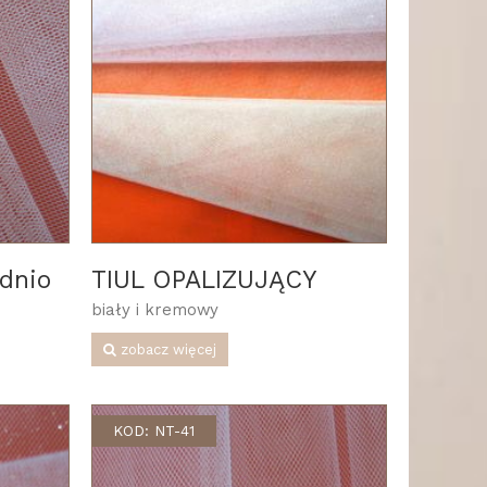
dnio
TIUL OPALIZUJĄCY
biały i kremowy
zobacz więcej
KOD: NT-41