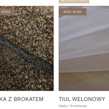
 Ef124
KOD: N-120
TKA Z BROKATEM
TIUL WELONOWY
biały i kremowy