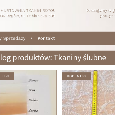
HURTOWNIA TKANIN ROYOL
Pracujemy w g
30 Rzgów, ul. Pabianicka 68d
pon-pt 
y Sprzedaży
Kontakt
log produktów: Tkaniny ślubne
 TE-1
KOD: NT60