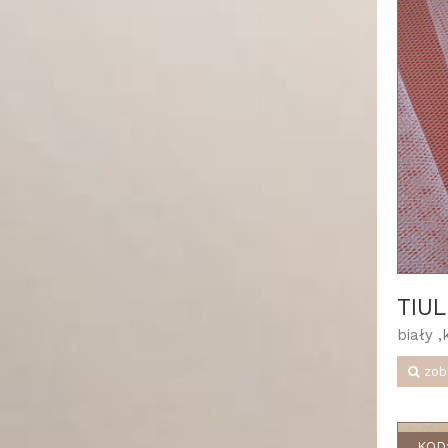
TIU
biały 
zob
KOD: