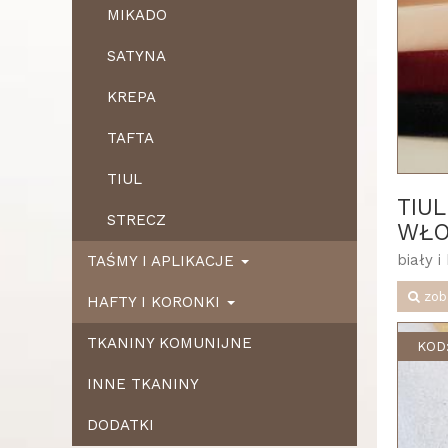
MIKADO
SATYNA
KREPA
TAFTA
TIUL
TIU
STRECZ
WŁO
biały 
TAŚMY I APLIKACJE
zob
HAFTY I KORONKI
TKANINY KOMUNIJNE
KOD:
INNE TKANINY
DODATKI