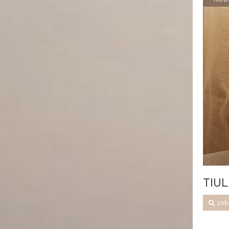
TIU
zob