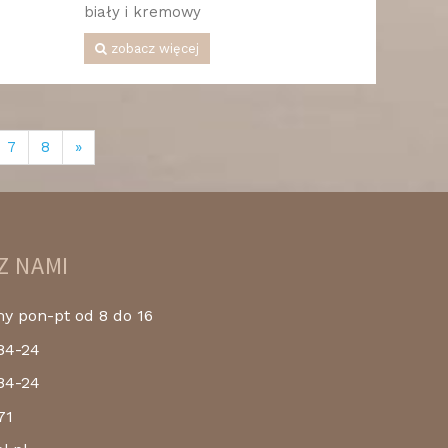
biały i kremowy
zobacz więcej
7
8
»
Z NAMI
 pon-pt od 8 do 16
84-24
84-24
71