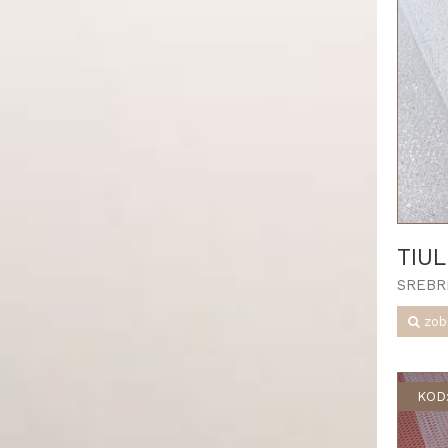
TIU
SREBR
zob
KOD: