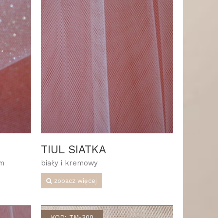
TIUL SIATKA
ym
biały i kremowy
zobacz więcej
KOD: TM-300