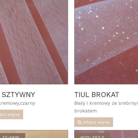
L SZTYWNY
TIUL BROKAT
,kremowy,czarny
Biały i kremowy ze srebrn
brokatem
acz więcej
zobacz więcej
 TE-SKIN
KOD: TET-2