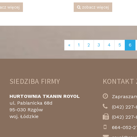
acz więcej
zobacz więcej
«
1
2
3
4
5
6
SIEDZIBA FIRMY
KONTAKT 
HURTOWNIA TKANIN ROYOL
Zapraszamy
ul. Pabianicka 68d
(042) 227-
95-030 Rzgów
woj. Łódzkie
(042) 227-
664-052-2