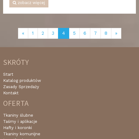
zobacz więcej
«
1
2
3
4
5
6
7
8
»
SKRÓTY
Start
Katalog produktów
Zasady Sprzedaży
Kontakt
OFERTA
Tkaniny ślubne
Taśmy i aplikacje
Hafty i koronki
Tkaniny komunijne