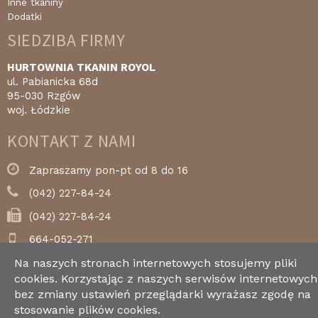
Inne tkaniny
Dodatki
SIEDZIBA FIRMY
HURTOWNIA TKANIN ROYOL
ul. Pabianicka 68d
95-030 Rzgów
woj. Łódzkie
KONTAKT Z NAMI
Zapraszamy pon-pt od 8 do 16
(042) 227-84-24
(042) 227-84-24
664-052-271
royol@royol.pl
Na naszych stronach internetowych stosujemy pliki
cookies. Korzystając z naszych serwisów internetowych
bez zmiany ustawień przeglądarki wyrażasz zgodę na
stosowanie plików cookies.
Copyright © 2017 Royol.pl. Wszystkie prawa zastrzeżone