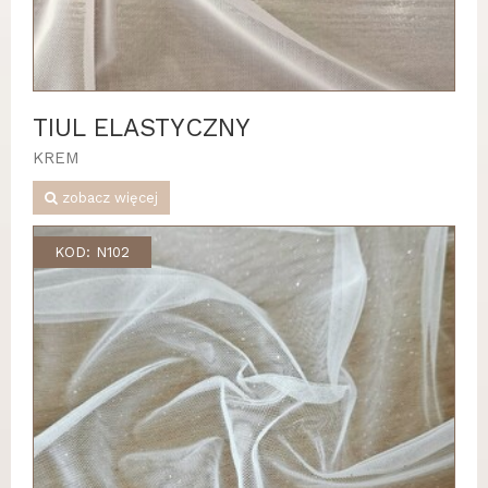
TIUL ELASTYCZNY
KREM
zobacz więcej
KOD: N102