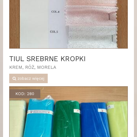
TIUL SREBRNE KROPKI
KREM, RÓŻ, MORELA
zobacz więcej
KOD: 280