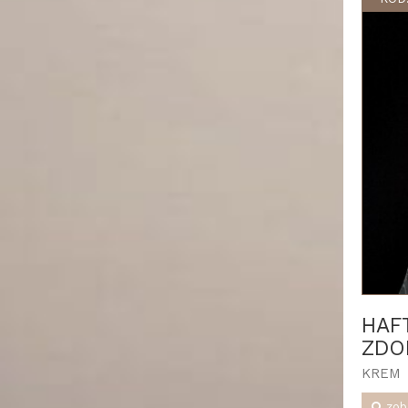
HAF
ZDO
KREM
zob