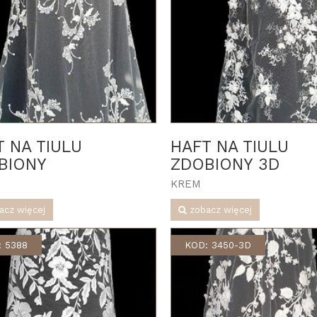
T NA TIULU
HAFT NA TIULU
BIONY
ZDOBIONY 3D
KREM
acz więcej
zobacz więcej
: 5388
KOD: 3450-3D