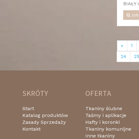
BIAŁY 
zob
«
1
24
2
SKRÓTY
OFERTA
Start
Tkaniny ślubne
Katalog produktów
Taśmy i aplikacje
Zasady Sprzedaży
Hafty i koronki
Kontakt
Tkaniny komunijne
Inne tkaniny