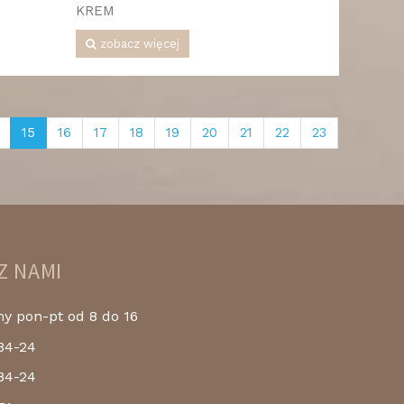
KREM
zobacz więcej
15
16
17
18
19
20
21
22
23
Z NAMI
 pon-pt od 8 do 16
84-24
84-24