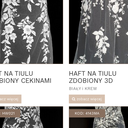
T NA TIULU
HAFT NA TIULU
BIONY CEKINAMI
ZDOBIONY 3D
BIAŁY i KREM
acz więcej
zobacz więcej
: HW021
KOD: 4143MA