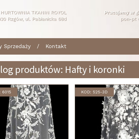
HURTOWNIA TKANIN ROYOL
Pracujemy w g
30 Rzgów, ul. Pabianicka 68d
pon-pt 
y Sprzedaży
Kontakt
log produktów: Hafty i koronki
 6015
KOD: 525-3D