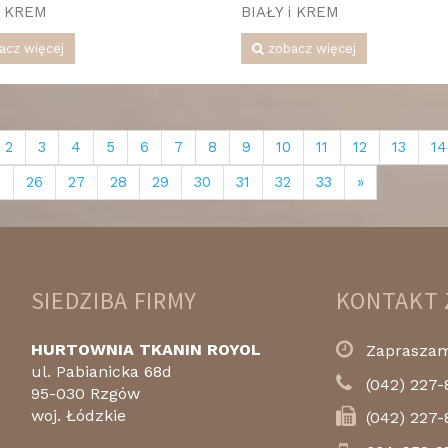
i KREM
BIAŁY i KREM
acz więcej
zobacz więcej
2
3
4
5
6
7
8
9
10
11
12
13
14
5
26
27
28
29
30
31
32
33
»
SIEDZIBA FIRMY
KONTAKT 
HURTOWNIA TKANIN ROYOL
Zapraszamy
ul. Pabianicka 68d
(042) 227-
95-030 Rzgów
woj. Łódzkie
(042) 227-