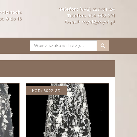
Telefon:
(042) 227-84-24
odzinach
:
Telefon:
664-052-271
od 8 do 16
E-mail:
royol@royol.pl
KOD: 6022-3D