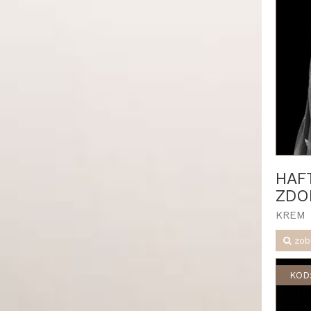
HAF
ZDO
KREM
zob
KOD