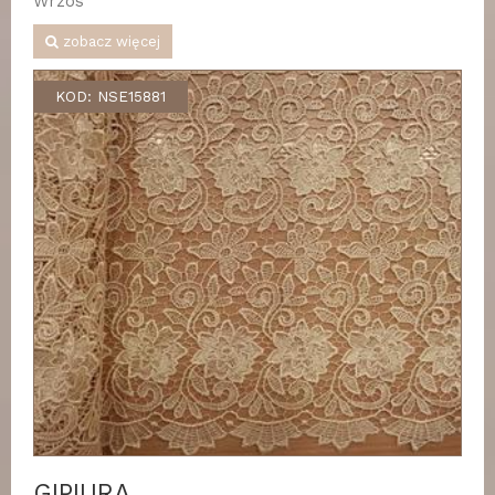
Wrzos
zobacz więcej
KOD: NSE15881
GIPIURA