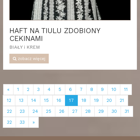
HAFT NA TIULU ZDOBIONY
CEKINAMI
BIAŁY i KREM
zobacz więcej
«
1
2
3
4
5
6
7
8
9
10
11
12
13
14
15
16
17
18
19
20
21
22
23
24
25
26
27
28
29
30
31
32
33
»