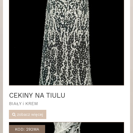
CEKINY NA TIULU
BIAŁY i KREM
zobacz więcej
KOD: 292MA