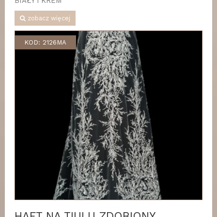
BIAŁY i KREM
zobacz więcej
KOD: 2126MA
HAFT NA TIULU ZDOBIONY