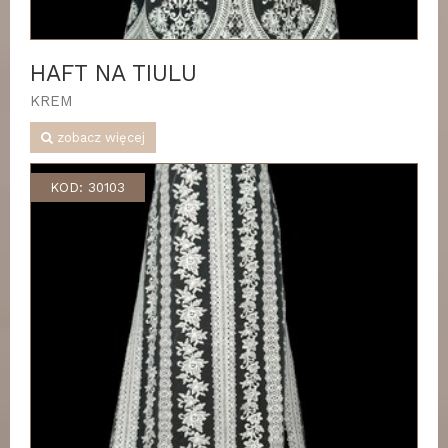
HAFT NA TIULU
KREM
zobacz więcej
KOD: 30103