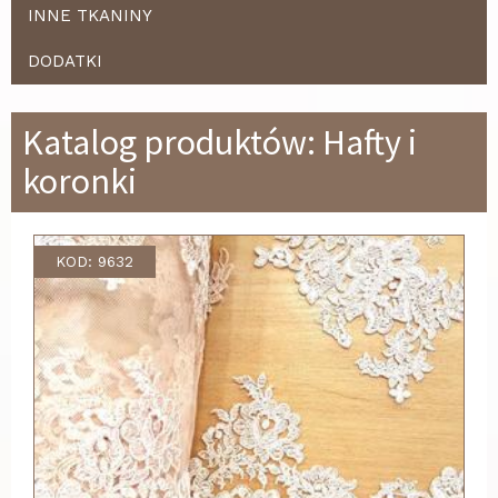
INNE TKANINY
DODATKI
Katalog produktów: Hafty i
koronki
KOD: 9632