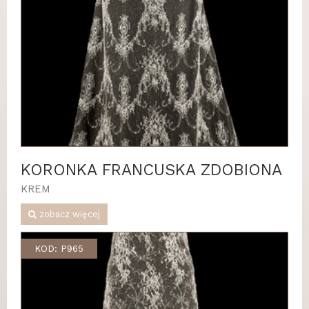
KORONKA FRANCUSKA ZDOBIONA
KREM
zobacz więcej
KOD: P965