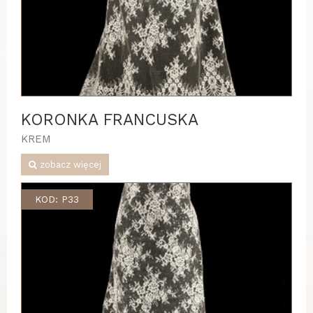
KORONKA FRANCUSKA
KREM
zobacz więcej
KOD: P33