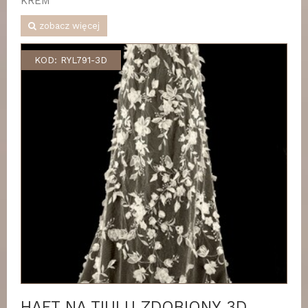
KREM
zobacz więcej
KOD: RYL791-3D
HAFT NA TIULU ZDOBIONY 3D