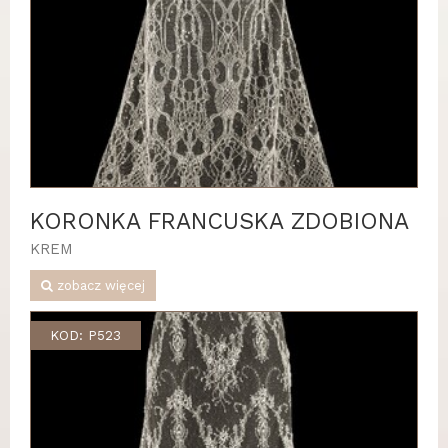
KORONKA FRANCUSKA ZDOBIONA
KREM
zobacz więcej
KOD: P523