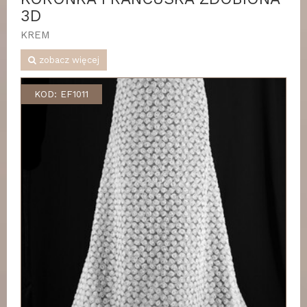
3D
KREM
zobacz więcej
KOD: EF1011