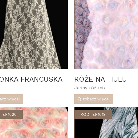
ONKA FRANCUSKA
RÓŻE NA TIULU
Jasny róż mix
acz więcej
zobacz więcej
 EF1020
KOD: EF1018