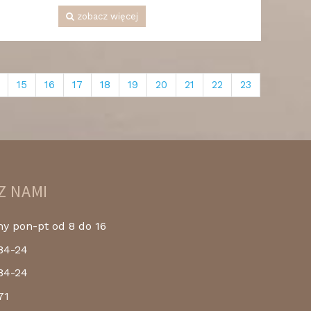
zobacz więcej
15
16
17
18
19
20
21
22
23
Z NAMI
 pon-pt od 8 do 16
84-24
84-24
71