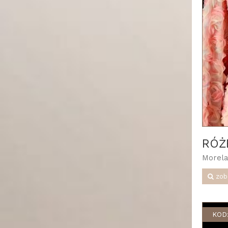
RÓŻ
Morela
zob
KOD: