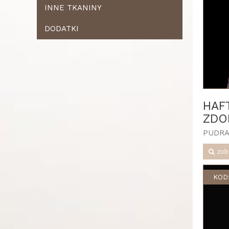
INNE TKANINY
DODATKI
HAF
ZDO
PUDR
zob
KOD