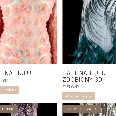
E NA TIULU
HAFT NA TIULU
ZDOBIONY 3D
 mix
ZIELONY
acz więcej
zobacz więcej
 EF1018
KOD: RYL360-3D