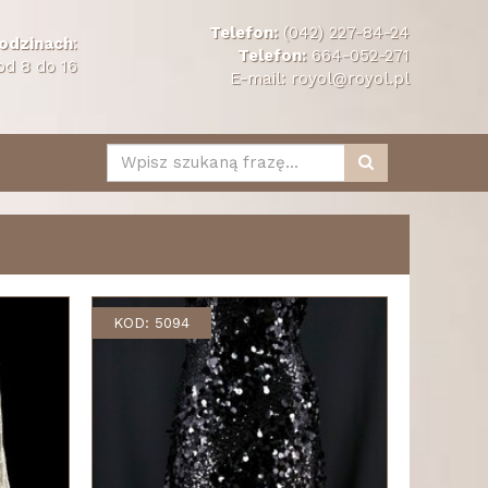
Telefon:
(042) 227-84-24
odzinach
:
Telefon:
664-052-271
od 8 do 16
E-mail:
royol@royol.pl
KOD: 5094