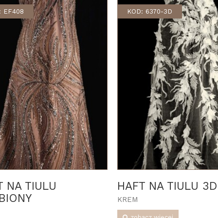
: EF408
KOD: 6370-3D
T NA TIULU
HAFT NA TIULU 3D
BIONY
KREM
zobacz więcej