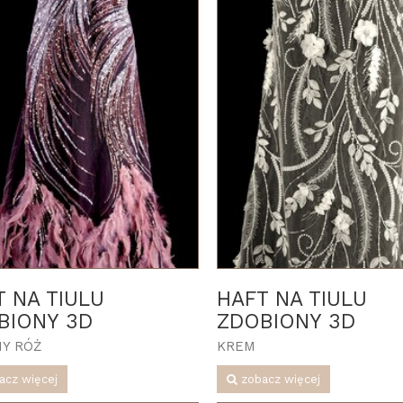
T NA TIULU
HAFT NA TIULU
BIONY 3D
ZDOBIONY 3D
Y RÓŻ
KREM
acz więcej
zobacz więcej