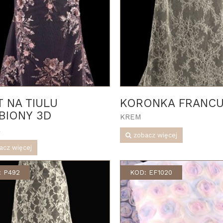
T NA TIULU
KORONKA FRANC
BIONY 3D
KREM
A
zobacz więcej
acz więcej
: P492
KOD: EF1020