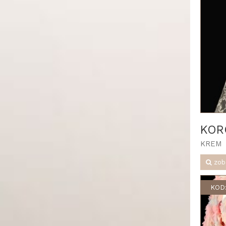
KOR
KREM
zob
KOD: