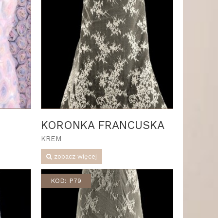
KORONKA FRANCUSKA
KREM
zobacz więcej
KOD: P79