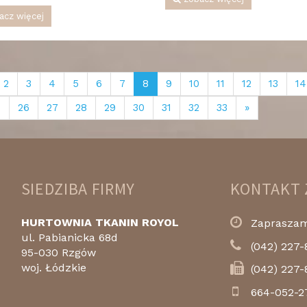
acz więcej
2
3
4
5
6
7
8
9
10
11
12
13
14
5
26
27
28
29
30
31
32
33
»
SIEDZIBA FIRMY
KONTAKT 
HURTOWNIA TKANIN ROYOL
Zapraszamy
ul. Pabianicka 68d
(042) 227-
95-030 Rzgów
woj. Łódzkie
(042) 227-
664-052-2