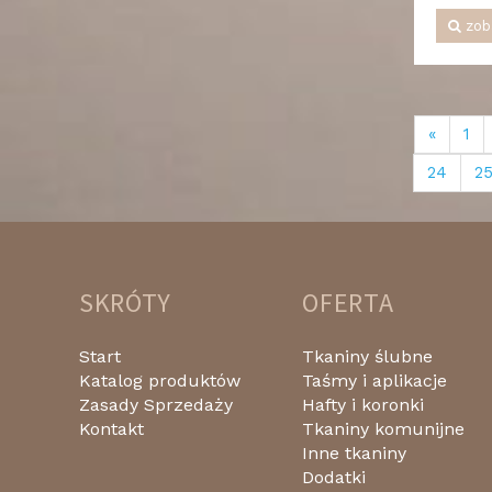
zob
«
1
24
2
SKRÓTY
OFERTA
Start
Tkaniny ślubne
Katalog produktów
Taśmy i aplikacje
Zasady Sprzedaży
Hafty i koronki
Kontakt
Tkaniny komunijne
Inne tkaniny
Dodatki