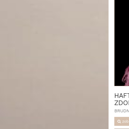
HAF
ZDO
BRUDN
zob