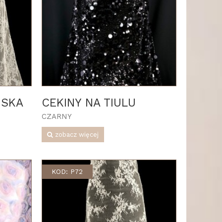
USKA
CEKINY NA TIULU
CZARNY
zobacz więcej
KOD: P72