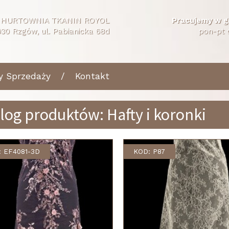
HURTOWNIA TKANIN ROYOL
Pracujemy w g
30 Rzgów, ul. Pabianicka 68d
pon-pt 
y Sprzedaży
Kontakt
log produktów: Hafty i koronki
: EF4081-3D
KOD: P87